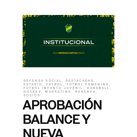
DEFENSA SOCIAL
,
DESTACADAS
,
ESTADIO
,
FÚTBOL
,
FÚTBOL FEMENINO
,
FÚTBOL INFANTO JUVENIL
,
HANDBALL
,
HOCKEY
,
MARKETING
,
RESERVA
,
SOCIOS
APROBACIÓN
BALANCE Y
NUEVA