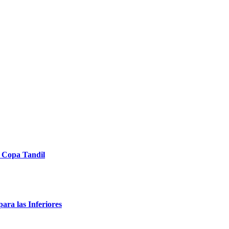
a Copa Tandil
ara las Inferiores