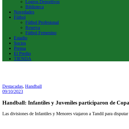
Logros Deportivos
Biblioteca
Novedades
Fútbol
Fútbol Profesional
Reserva
Fútbol Femenino
Estadio
Socios
Prensa
El Predio
TIENDA
Destacadas
,
Handball
09/10/2023
Handball: Infantiles y Juveniles participaron de Cop
Las divisiones de Infantiles y Menores viajaron a Tandil para disputar