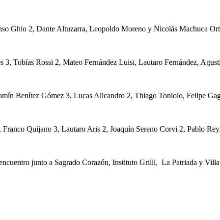
onso Ghio 2, Dante Altuzarra, Leopoldo Moreno y Nicolás Machuca Or
Alves 3, Tobías Rossi 2, Mateo Fernández Luisi, Lautaro Fernández, A
njamín Benítez Gómez 3, Lucas Alicandro 2, Thiago Toniolo, Felipe Ga
 Franco Quijano 3, Lautaro Aris 2, Joaquín Sereno Corvi 2, Pablo Reyn
encuentro junto a Sagrado Corazón, Instituto Grilli, La Patriada y Vill