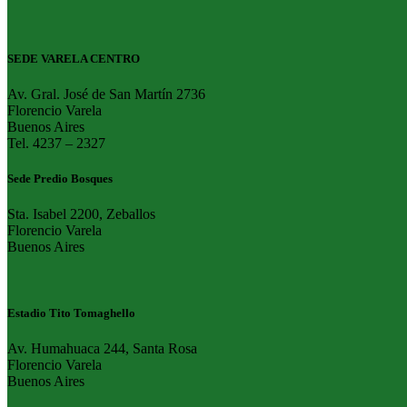
SEDE VARELA CENTRO
Av. Gral. José de San Martín 2736
Florencio Varela
Buenos Aires
Tel. 4237 – 2327
Sede Predio Bosques
Sta. Isabel 2200, Zeballos
Florencio Varela
Buenos Aires
Estadio Tito Tomaghello
Av. Humahuaca 244, Santa Rosa
Florencio Varela
Buenos Aires