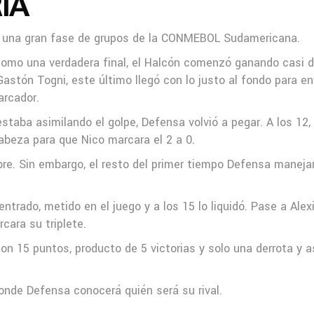
IA
rró una gran fase de grupos de la CONMEBOL Sudamericana.
como una verdadera final, el Halcón comenzó ganando casi de
astón Togni, este último llegó con lo justo al fondo para en
arcador.
aba asimilando el golpe, Defensa volvió a pegar. A los 12, U
cabeza para que Nico marcara el 2 a 0.
ibre. Sin embargo, el resto del primer tiempo Defensa manejar
trado, metido en el juego y a los 15 lo liquidó. Pase a Alexi
cara su triplete.
con 15 puntos, producto de 5 victorias y solo una derrota y 
 donde Defensa conocerá quién será su rival.