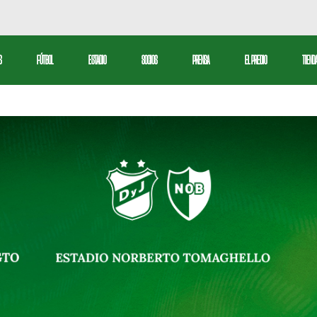
bol Profesional
S
FÚTBOL
ESTADIO
SOCIOS
PRENSA
EL PREDIO
TIEND
serva
tbol Femenino
Fútbol Profesional
ctiva
Reserva
Fútbol Femenino
l
ivos