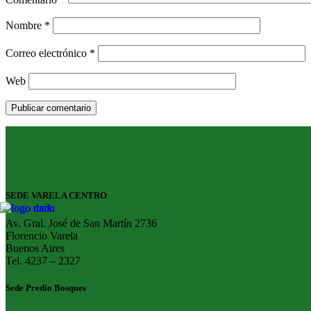
Nombre
*
Correo electrónico
*
Web
SEDE VARELA CENTRO
Av. Gral. José de San Martín 2736
Florencio Varela
Buenos Aires
Tel. 4237 – 2327
Sede Predio Bosques