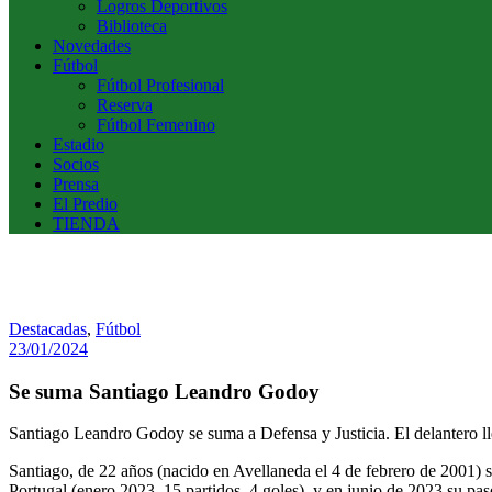
Logros Deportivos
Biblioteca
Novedades
Fútbol
Fútbol Profesional
Reserva
Fútbol Femenino
Estadio
Socios
Prensa
El Predio
TIENDA
Destacadas
,
Fútbol
23/01/2024
Se suma Santiago Leandro Godoy
Santiago Leandro Godoy se suma a Defensa y Justicia. El delantero l
Santiago, de 22 años (nacido en Avellaneda el 4 de febrero de 2001) s
Portugal (enero 2023, 15 partidos, 4 goles), y en junio de 2023 su pas