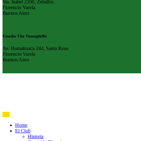
Sta. Isabel 2200, Zeballos
Florencio Varela
Buenos Aires
Estadio Tito Tomaghello
Av. Humahuaca 244, Santa Rosa
Florencio Varela
Buenos Aires
Home
El Club
Historia