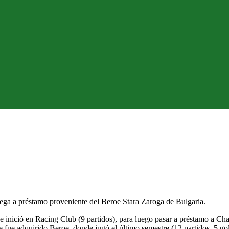
lega a préstamo proveniente del Beroe Stara Zaroga de Bulgaria.
e inició en Racing Club (9 partidos), para luego pasar a préstamo a Cha
e fue adquirido Beroe, donde jugó el último semestre (12 partidos, 5 gol