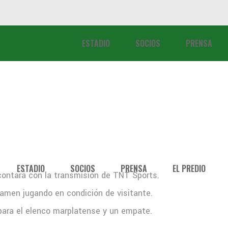
ESTADIO
SOCIOS
PRENSA
ESTADIO
SOCIOS
PRENSA
EL PREDIO
 contará con la transmisión de TNT Sports.
tamen jugando en condición de visitante.
a para el elenco marplatense y un empate.