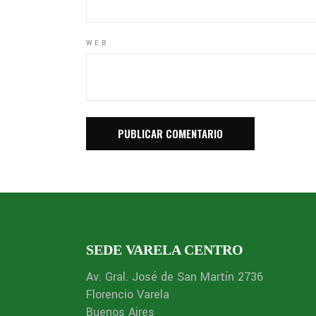
WEB
SEDE VARELA CENTRO
Av. Gral. José de San Martín 2736
Florencio Varela
Buenos Aires