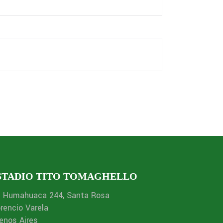
STADIO TITO TOMAGHELLO
. Humahuaca 244, Santa Rosa
orencio Varela
enos Aires