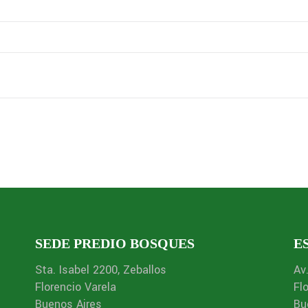
SEDE PREDIO BOSQUES
E
Sta. Isabel 2200, Zeballos
Av
Florencio Varela
Fl
Buenos Aires
Bu