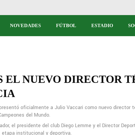
Fútbol Profesional
NOVEDADES
FÚTBOL
ESTADIO
SO
Reserva
Fútbol Femenino
Fútbol Profesional
rectiva
Reserva
Fútbol Femenino
S EL NUEVO DIRECTOR T
CIA
cial
 presentó oficialmente a Julio Vaccari como nuevo director té
rtivos
o Campeones del Mundo.
ador, el presidente del club Diego Lemme y el Director Depor
etapa institucional y deportiva.