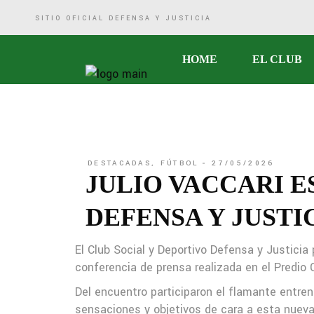
SITIO OFICIAL DEFENSA Y JUSTICIA
Historia
HOME
EL CLUB
Comisión Directiva
Sede
Marketing
Historia
Defensa Social
Comisión Di
DESTACADAS
,
FÚTBOL
27/05/2026
Logros Deportivos
Sede
JULIO VACCARI E
Biblioteca
Marketing
DEFENSA Y JUSTI
Defensa So
El Club Social y Deportivo Defensa y Justicia
Logros Depo
conferencia de prensa realizada en el Predi
Biblioteca
Del encuentro participaron el flamante entren
sensaciones y objetivos de cara a esta nueva 