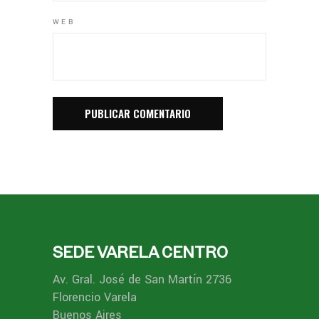
WEB
SEDE VARELA CENTRO
Av. Gral. José de San Martín 2736
Florencio Varela
Buenos Aires