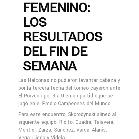
FEMENINO:
LOS
RESULTADOS
DEL FIN DE
SEMANA
Las Halconas no pudieron levantar cabeza y
por la tercera fecha del torneo cayeron ante
El Porvenir por 3 a 0 en un partid oque se
jugó en el Predio Campeones del Mundo.
Para este encuentro, Skorodynski alineó al
siguiente equipo: Riolfo; Cuadra, Talavera,
Montiel, Zarza; Sánchez, Varca, Alanís;
Vega, Ojeda y Videla.