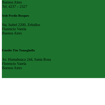
Buenos Aires
Tel. 4237 – 2327
Sede Predio Bosques
Sta. Isabel 2200, Zeballos
Florencio Varela
Buenos Aires
Estadio Tito Tomaghello
Av. Humahuaca 244, Santa Rosa
Florencio Varela
Buenos Aires