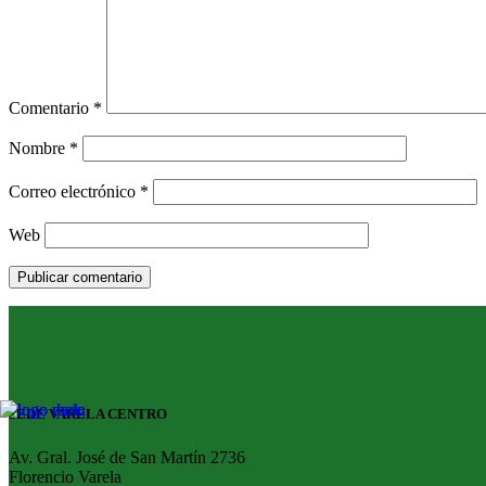
Comentario
*
Nombre
*
Correo electrónico
*
Web
SEDE VARELA CENTRO
Av. Gral. José de San Martín 2736
Florencio Varela