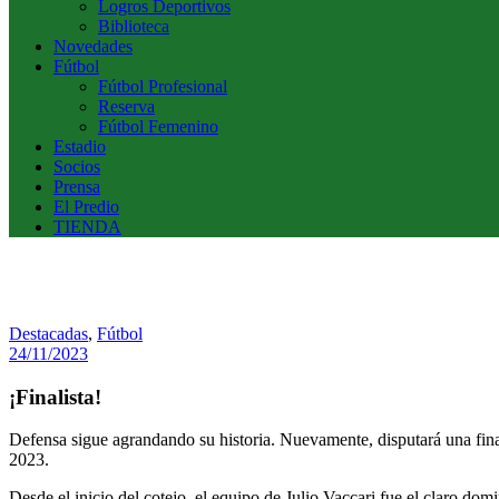
Logros Deportivos
Biblioteca
Novedades
Fútbol
Fútbol Profesional
Reserva
Fútbol Femenino
Estadio
Socios
Prensa
El Predio
TIENDA
Destacadas
,
Fútbol
24/11/2023
¡Finalista!
Defensa sigue agrandando su historia. Nuevamente, disputará una final 
2023.
Desde el inicio del cotejo, el equipo de Julio Vaccari fue el claro dom