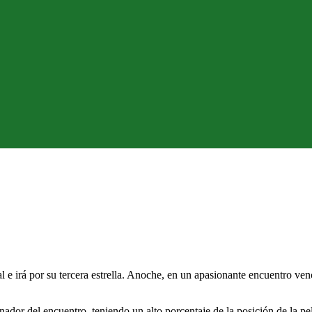
e irá por su tercera estrella. Anoche, en un apasionante encuentro venc
inador del encuentro, teniendo un alto porcentaje de la posición de la p