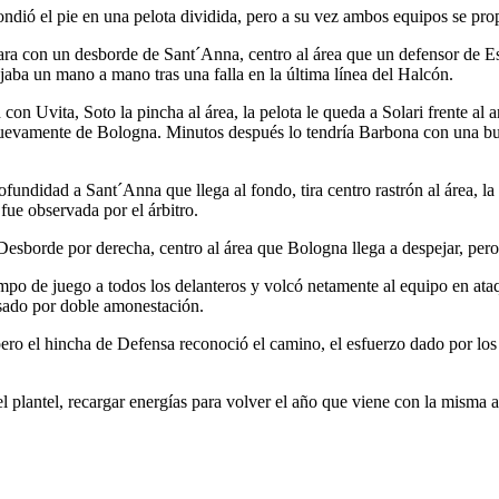
ondió el pie en una pelota dividida, pero a su vez ambos equipos se prop
ra con un desborde de Sant´Anna, centro al área que un defensor de Est
aba un mano a mano tras una falla en la última línea del Halcón.
con Uvita, Soto la pincha al área, la pelota le queda a Solari frente al 
nuevamente de Bologna. Minutos después lo tendría Barbona con una bu
profundidad a Sant´Anna que llega al fondo, tira centro rastrón al área, 
fue observada por el árbitro.
 Desborde por derecha, centro al área que Bologna llega a despejar, pero
mpo de juego a todos los delanteros y volcó netamente al equipo en ataq
lsado por doble amonestación.
, pero el hincha de Defensa reconoció el camino, el esfuerzo dado por lo
 plantel, recargar energías para volver el año que viene con la misma a