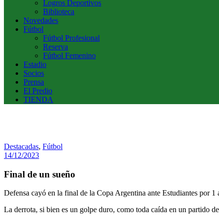
Logros Deportivos
Biblioteca
Novedades
Fútbol
Fútbol Profesional
Reserva
Fútbol Femenino
Estadio
Socios
Prensa
El Predio
TIENDA
Destacadas
,
Fútbol
14/12/2023
Final de un sueño
Defensa cayó en la final de la Copa Argentina ante Estudiantes por 1 a 
La derrota, si bien es un golpe duro, como toda caída en un partido d