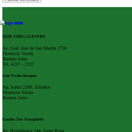
SEDE VARELA CENTRO
Av. Gral. José de San Martín 2736
Florencio Varela
Buenos Aires
Tel. 4237 – 2327
Sede Predio Bosques
Sta. Isabel 2200, Zeballos
Florencio Varela
Buenos Aires
Estadio Tito Tomaghello
Av. Humahuaca 244, Santa Rosa