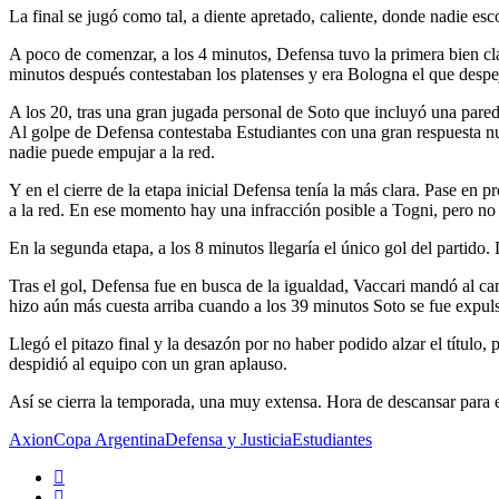
La final se jugó como tal, a diente apretado, caliente, donde nadie esc
A poco de comenzar, a los 4 minutos, Defensa tuvo la primera bien cla
minutos después contestaban los platenses y era Bologna el que despej
A los 20, tras una gran jugada personal de Soto que incluyó una pared 
Al golpe de Defensa contestaba Estudiantes con una gran respuesta 
nadie puede empujar a la red.
Y en el cierre de la etapa inicial Defensa tenía la más clara. Pase en 
a la red. En ese momento hay una infracción posible a Togni, pero no 
En la segunda etapa, a los 8 minutos llegaría el único gol del partido.
Tras el gol, Defensa fue en busca de la igualdad, Vaccari mandó al ca
hizo aún más cuesta arriba cuando a los 39 minutos Soto se fue expu
Llegó el pitazo final y la desazón por no haber podido alzar el título
despidió al equipo con un gran aplauso.
Así se cierra la temporada, una muy extensa. Hora de descansar para el
Axion
Copa Argentina
Defensa y Justicia
Estudiantes