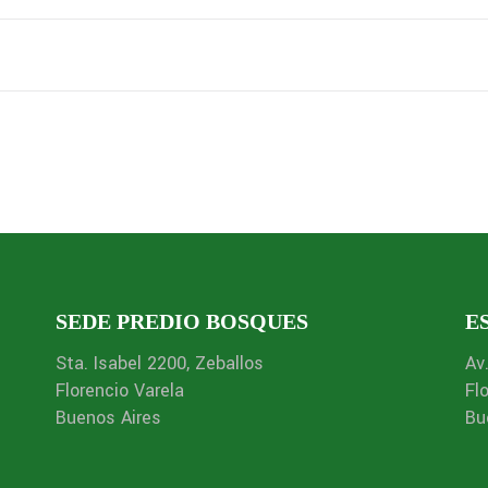
SEDE PREDIO BOSQUES
E
Sta. Isabel 2200, Zeballos
Av
Florencio Varela
Fl
Buenos Aires
Bu