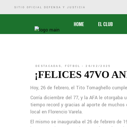
SITIO OFICIAL DEFENSA Y JUSTICIA
Historia
HOME
EL CLUB
Comisión Directiva
Sede
Marketing
Historia
Defensa Social
Comisión Dire
DESTACADAS
,
FÚTBOL
26/02/2025
Logros Deportivos
Sede
¡FELICES 47VO A
Biblioteca
Marketing
Hoy, 26 de febrero, el Tito Tomaghello cumpl
Defensa Soci
Corría diciembre del 77, y la AFA le otorgaba 
Logros Depor
tiempo record y gracias al aporte de muchos d
local en Florencio Varela.
Biblioteca
El mismo se inauguraba el 26 de febrero de 1