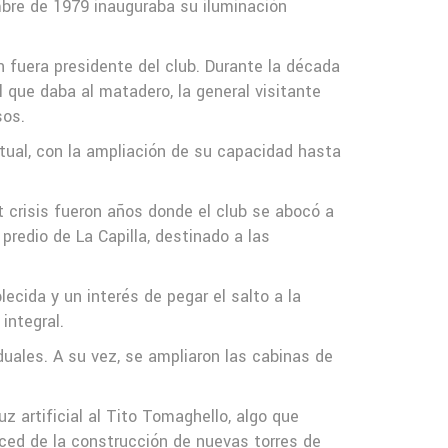
mbre de 1979 inauguraba su iluminación
 fuera presidente del club. Durante la década
l que daba al matadero, la general visitante
sos.
actual, con la ampliación de su capacidad hasta
 crisis fueron años donde el club se abocó a
predio de La Capilla, destinado a las
ecida y un interés de pegar el salto a la
integral.
uales. A su vez, se ampliaron las cabinas de
z artificial al Tito Tomaghello, algo que
erced de la construcción de nuevas torres de