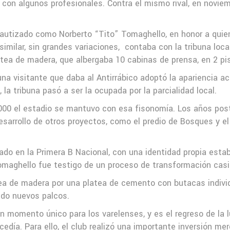
 con algunos profesionales. Contra el mismo rival, en novie
bautizado como Norberto “Tito” Tomaghello, en honor a quien
imilar, sin grandes variaciones,
contaba con la tribuna loca
atea de madera, que albergaba 10 cabinas de prensa, en 2 pi
buna visitante que daba al Antirrábico adoptó la apariencia 
la tribuna pasó a ser la ocupada por la parcialidad local.
000 el estadio se mantuvo con esa fisonomía. Los años post
desarrollo de otros proyectos, como el predio de Bosques y el 
ado en la Primera B Nacional, con una identidad propia establ
omaghello fue testigo de un proceso de transformación casi 
tea de madera por una platea de cemento con butacas individ
ndo nuevos palcos.
 momento único para los varelenses, y es el regreso de la lu
cedía. Para ello, el club realizó una importante inversión m