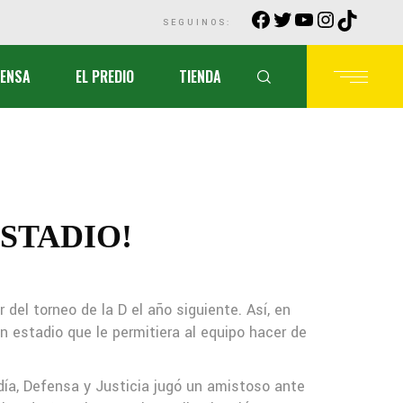
Facebook
Twitter
YouTube
Instagra
TikTok
SEGUINOS:
ENSA
EL PREDIO
TIENDA
ESTADIO!
 del torneo de la D el año siguiente. Así, en
n estadio que le permitiera al equipo hacer de
día, Defensa y Justicia jugó un amistoso ante