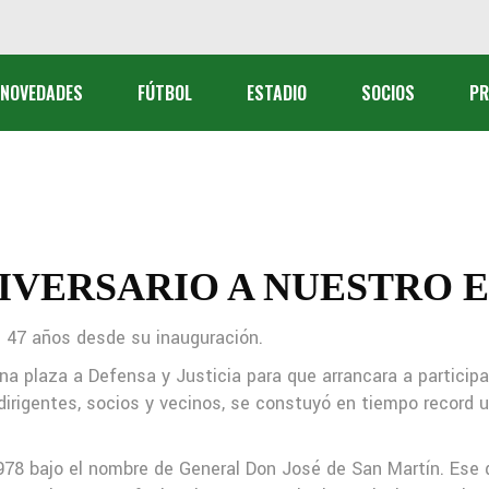
Fútbol Profesional
NOVEDADES
FÚTBOL
ESTADIO
SOCIOS
PR
Reserva
Fútbol Femenino
Fútbol Profesional
ctiva
Reserva
Fútbol Femenino
NIVERSARIO A NUESTRO 
e 47 años desde su inauguración.
al
una plaza a Defensa y Justicia para que arrancara a participar
tivos
irigentes, socios y vecinos, se constuyó en tiempo record u
978 bajo el nombre de General Don José de San Martín. Ese 