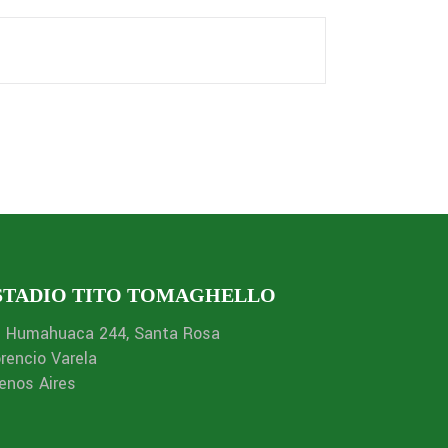
STADIO TITO TOMAGHELLO
. Humahuaca 244, Santa Rosa
orencio Varela
enos Aires