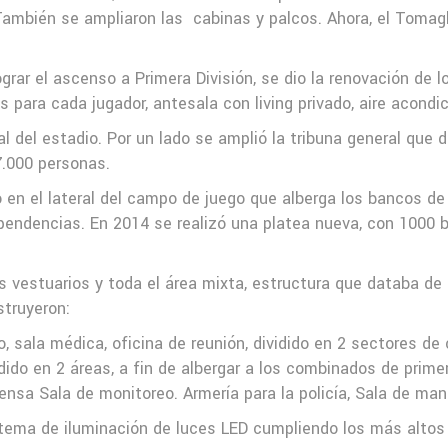
ambién se ampliaron las
cabinas y palcos. Ahora, el Tomag
grar el ascenso a Primera División, se dio la renovación de
 para cada jugador, antesala con living privado, aire acondi
 del estadio. Por un lado se amplió la tribuna general que d
7.000 personas.
o en el lateral del campo de juego que alberga los bancos d
dependencias. En 2014 se realizó una platea nueva, con 1000 
los vestuarios y toda el área mixta, estructura que databa de
struyeron:
o, sala médica, oficina de reunión, dividido en 2 sectores de
vidido en 2 áreas, a fin de albergar a los combinados de prime
ensa Sala de monitoreo. Armería para la policía, Sala de ma
stema de iluminación de luces LED cumpliendo los más altos