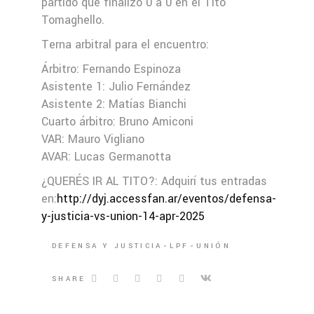
partido que finalizó 0 a 0 en el Tito
Tomaghello.
Terna arbitral para el encuentro:
Árbitro: Fernando Espinoza
Asistente 1: Julio Fernández
Asistente 2: Matías Bianchi
Cuarto árbitro: Bruno Amiconi
VAR: Mauro Vigliano
AVAR: Lucas Germanotta
¿QUERÉS IR AL TITO?: Adquirí tus entradas
en:
http://dyj.accessfan.ar/eventos/defensa-
y-justicia-vs-union-14-apr-2025
DEFENSA Y JUSTICIA
LPF
UNIÓN
SHARE