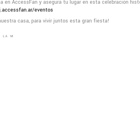
a en AccessFan y asegurá tu lugar en esta celebración histó
j.accessfan.ar/eventos
uestra casa, para vivir juntos esta gran fiesta!
Y LA M