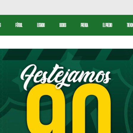
bol Profesional
S
FÚTBOL
ESTADIO
SOCIOS
PRENSA
EL PREDIO
TIEND
serva
tbol Femenino
Fútbol Profesional
ctiva
Reserva
Fútbol Femenino
l
ivos