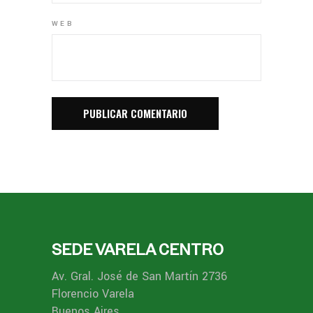
WEB
SEDE VARELA CENTRO
Av. Gral. José de San Martín 2736
Florencio Varela
Buenos Aires