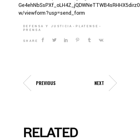
Ge4ehNbSsPXf_oLH4Z_jQDWNeTTWB4sRHHX5dirz0t
w/viewform?usp=send_form
DEFENSA Y JUSTICIA
PLATENSE
PRENSA
SHARE
PREVIOUS
NEXT
RELATED