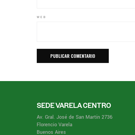
WEB
SEDE VARELA CENTRO
Av. Gral. José de San Martín 2736
Florencio Varela
Buenos Aires