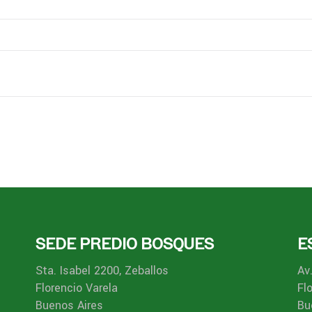
SEDE PREDIO BOSQUES
E
Sta. Isabel 2200, Zeballos
Av
Florencio Varela
Fl
Buenos Aires
Bu