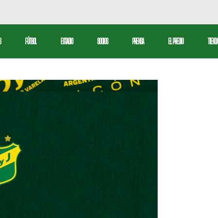
bol Profesional
S
FÚTBOL
ESTADIO
SOCIOS
PRENSA
EL PREDIO
TIEND
serva
tbol Femenino
Fútbol Profesional
ctiva
Reserva
Fútbol Femenino
l
ivos