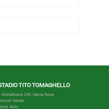
STADIO TITO TOMAGHELLO
. Humahuaca 244, Santa Rosa
orencio Varela
enos Aires