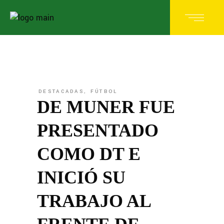
DESTACADAS
,
FÚTBOL
DE MUNER FUE
PRESENTADO
COMO DT E
INICIÓ SU
TRABAJO AL