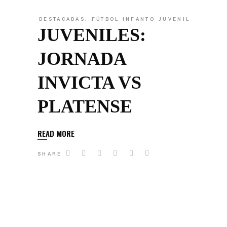
DESTACADAS
,
FÚTBOL INFANTO JUVENIL
JUVENILES:
JORNADA
INVICTA VS
PLATENSE
READ MORE
SHARE