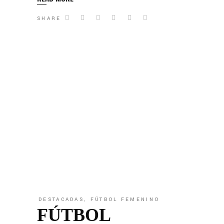
SHARE
DESTACADAS
,
FÚTBOL FEMENINO
FÚTBOL