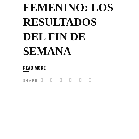
FEMENINO: LOS
RESULTADOS
DEL FIN DE
SEMANA
READ MORE
SHARE