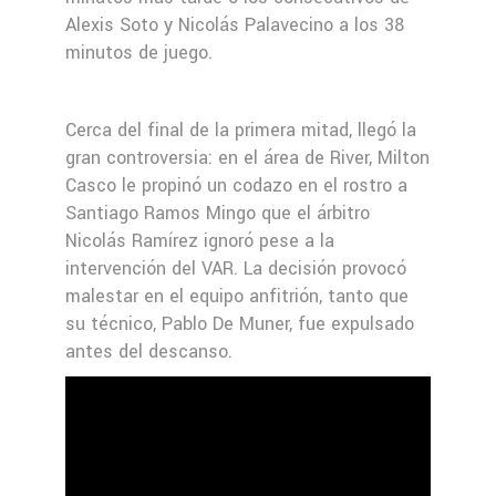
Alexis Soto y Nicolás Palavecino a los 38
minutos de juego.
Cerca del final de la primera mitad, llegó la
gran controversia: en el área de River, Milton
Casco le propinó un codazo en el rostro a
Santiago Ramos Mingo que el árbitro
Nicolás Ramírez ignoró pese a la
intervención del VAR. La decisión provocó
malestar en el equipo anfitrión, tanto que
su técnico, Pablo De Muner, fue expulsado
antes del descanso.