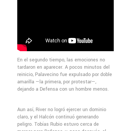
En el segundo tiempo, las emociones no
tardaron en aparecer. A pocos minutos del
reinicio, Palavecino fue expulsado por doble
amarilla —la primera, por protestar—,
dejando a Defensa con un hombre menos.
Aun así, River no logró ejercer un dominio
claro, y el Halcón continuó generando
peligro. Tobías Rubio estuvo cerca de