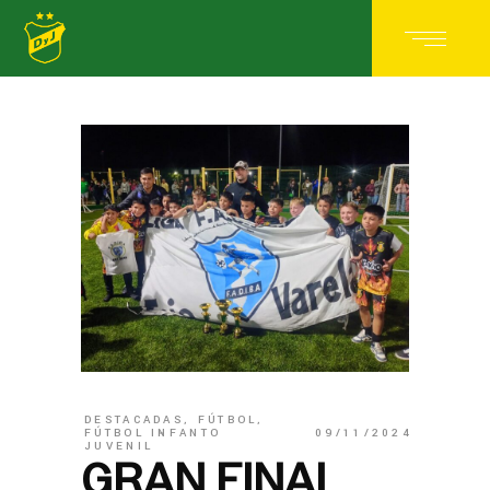
DESTACADAS
,
FÚTBOL
,
FÚTBOL INFANTO
09/11/2024
JUVENIL
GRAN FINAL