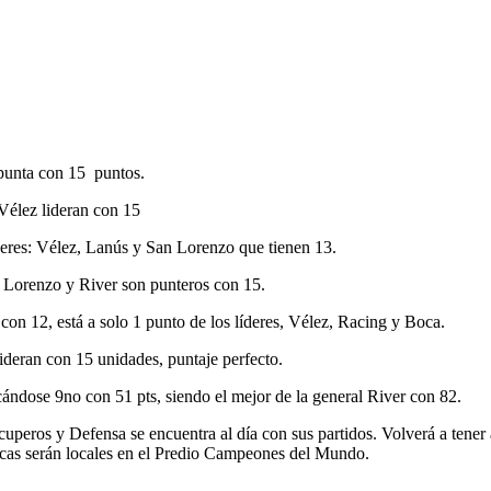
 punta con 15 puntos.
Vélez lideran con 15
íderes: Vélez, Lanús y San Lorenzo que tienen 13.
 Lorenzo y River son punteros con 15.
 con 12, está a solo 1 punto de los líderes, Vélez, Racing y Boca.
deran con 15 unidades, puntaje perfecto.
cándose 9no con 51 pts, siendo el mejor de la general River con 82.
cuperos y Defensa se encuentra al día con sus partidos. Volverá a tene
hicas serán locales en el Predio Campeones del Mundo.