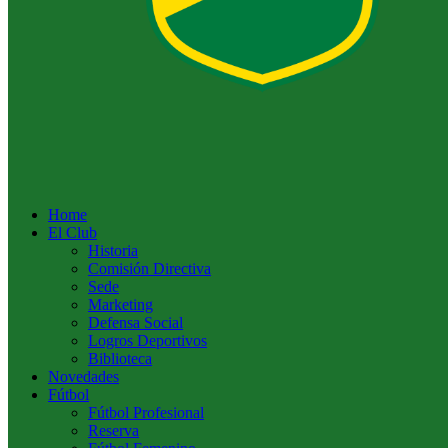
Home
El Club
Historia
Comisión Directiva
Sede
Marketing
Defensa Social
Logros Deportivos
Biblioteca
Novedades
Fútbol
Fútbol Profesional
Reserva