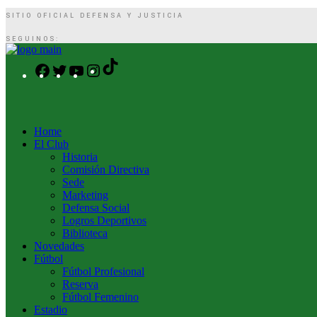
SITIO OFICIAL DEFENSA Y JUSTICIA
SEGUINOS:
TikTok
Facebook
Twitter
YouTube
Instagram
Home
El Club
Historia
Comisión Directiva
Sede
Marketing
Defensa Social
Logros Deportivos
Biblioteca
Novedades
Fútbol
Fútbol Profesional
Reserva
Fútbol Femenino
Estadio