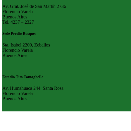
Av. Gral. José de San Martín 2736
Florencio Varela
Buenos Aires
Tel. 4237 – 2327
Sede Predio Bosques
Sta. Isabel 2200, Zeballos
Florencio Varela
Buenos Aires
Estadio Tito Tomaghello
Av. Humahuaca 244, Santa Rosa
Florencio Varela
Buenos Aires