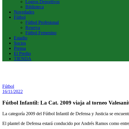
Logros Deportivos
Biblioteca
Novedades
Fútbol
Fútbol Profesional
Reserva
Fútbol Femenino
Estadio
Socios
Prensa
El Predio
TIENDA
Fútbol
16/11/2022
Fútbol Infantil: La Cat. 2009 viaja al torneo Valesan
La categoría 2009 del Fútbol Infantil de Defensa y Justicia se encuen
El plantel de Defensa estará conducido por Andrés Ramos como entr