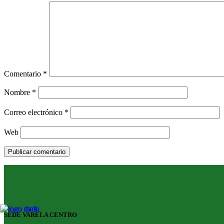
Comentario
*
Nombre
*
Correo electrónico
*
Web
SEDE VARELA CENTRO