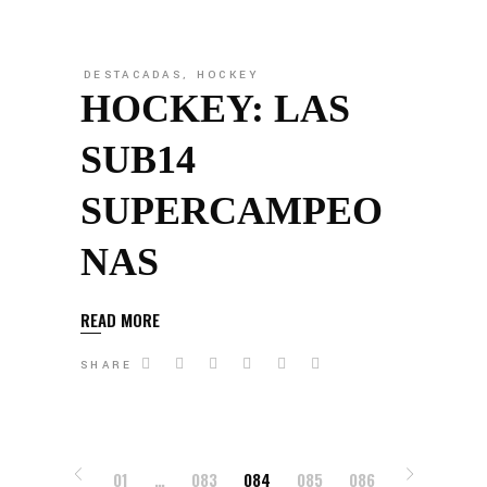
DESTACADAS
,
HOCKEY
HOCKEY: LAS
SUB14
SUPERCAMPEO
NAS
READ MORE
SHARE
01
…
083
084
085
086