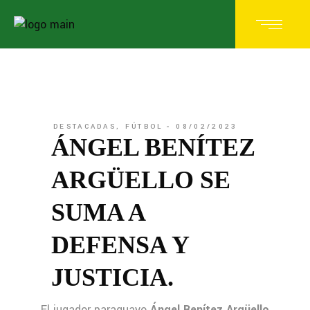
DESTACADAS
,
FÚTBOL
08/02/2023
ÁNGEL BENÍTEZ
ARGÜELLO SE
SUMA A
DEFENSA Y
JUSTICIA.
El jugador paraguayo
Ángel Benítez Argüello