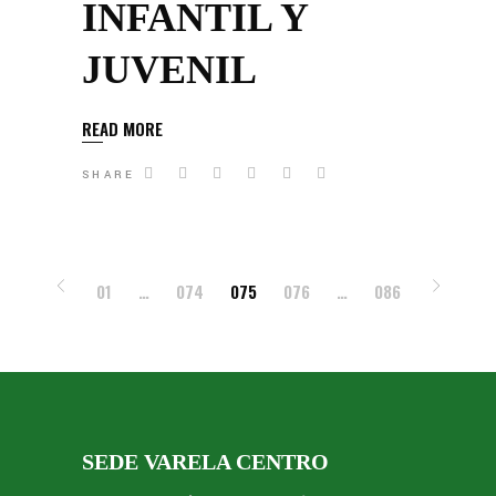
INFANTIL Y
JUVENIL
READ MORE
SHARE
01
…
074
075
076
…
086
SEDE VARELA CENTRO