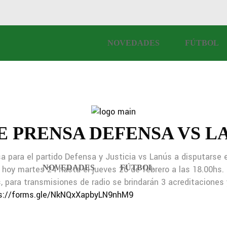
NOVEDADES
FÚTBOL
E PRENSA DEFENSA VS L
sa para el partido Defensa y Justicia vs Lanús a disputarse 
NOVEDADES
FÚTBOL
 hoy martes 24 hasta el jueves 26 de febrero a las 18.00hs.
, para transmisiones de radio se brindarán 3 acreditaciones
s://forms.gle/NkNQxXapbyLN9nhM9