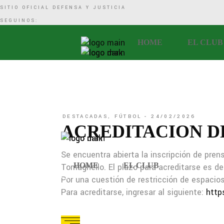
SITIO OFICIAL DEFENSA Y JUSTICIA
SEGUINOS:
HOME
EL CLUB
DESTACADAS
,
FÚTBOL
24/02/2026
ACREDITACION D
Se encuentra abierta la inscripción de pren
HOME
EL CLUB
Tomaghello. El plazo para acreditarse es de
Por una cuestión de restricción de espacios
Para acreditarse, ingresar al siguiente:
http