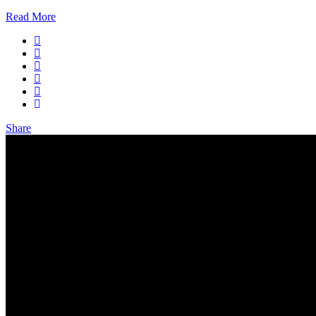
Read More
Share