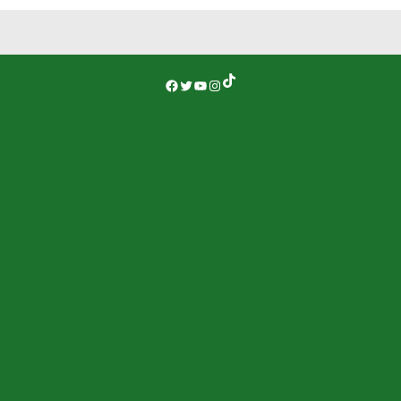
TikTok
Facebook
Twitter
YouTube
Instagram