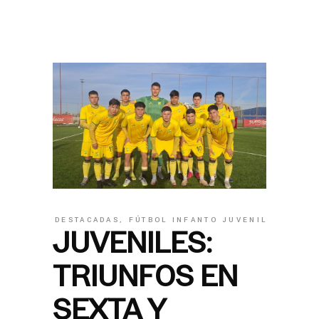
DESTACADAS
,
FÚTBOL INFANTO JUVENIL
JUVENILES:
TRIUNFOS EN
SEXTA Y