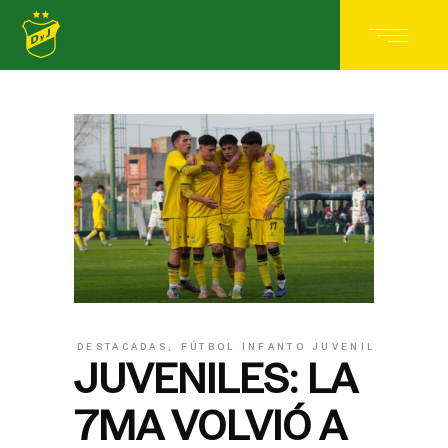
DESTACADAS
,
FÚTBOL INFANTO JUVENIL
JUVENILES: LA
7MA VOLVIÓ A