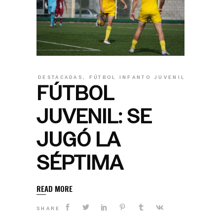
DESTACADAS
,
FÚTBOL INFANTO JUVENIL
FÚTBOL
JUVENIL: SE
JUGÓ LA
SÉPTIMA
READ MORE
SHARE