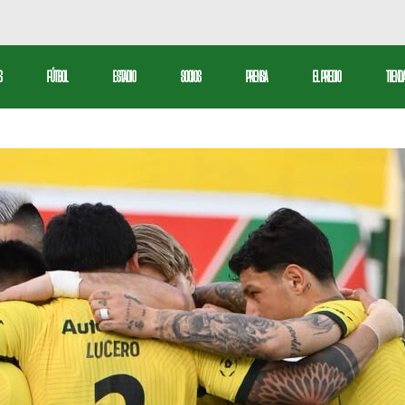
bol Profesional
S
FÚTBOL
ESTADIO
SOCIOS
PRENSA
EL PREDIO
TIEND
serva
tbol Femenino
Fútbol Profesional
ctiva
Reserva
Fútbol Femenino
l
ivos