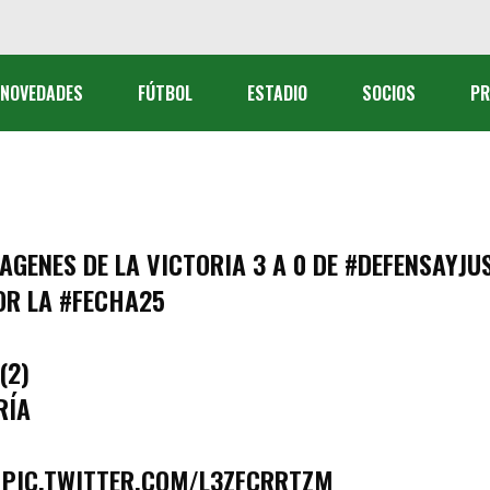
Fútbol Profesional
NOVEDADES
FÚTBOL
ESTADIO
SOCIOS
PR
Reserva
Fútbol Femenino
Fútbol Profesional
ctiva
Reserva
AGENES DE LA VICTORIA 3 A 0 DE
#DEFENSAYJU
Fútbol Femenino
OR LA
#FECHA25
al
(2)
tivos
RÍA
PIC.TWITTER.COM/L3ZFCRRTZM