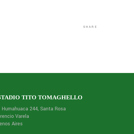
SHARE
STADIO TITO TOMAGHELLO
. Humahuaca 244, Santa Rosa
orencio Varela
enos Aires