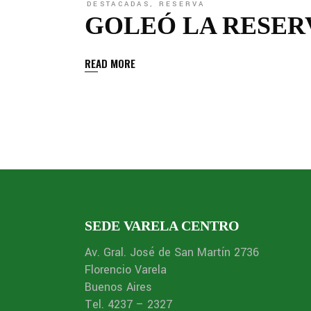
DESTACADAS
,
RESERVA
GOLEÓ LA RESER
READ MORE
SEDE VARELA CENTRO
Av. Gral. José de San Martín 2736
Florencio Varela
Buenos Aires
Tel. 4237 – 2327