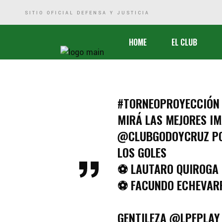
SITIO OFICIAL DEFENSA Y JUSTICIA
Historia
HOME
EL CLUB
Comisión Directiva
Sede
Marketing
Historia
#TORNEOPROYECCIÓN
Defensa Social
Comisión Dire
MIRÁ LAS MEJORES IM
Logros Deportivos
Sede
@CLUBGODOYCRUZ
P
Biblioteca
Marketing
LOS GOLES
Defensa Soci
⚽ LAUTARO QUIROGA 
Logros Depor
⚽ FACUNDO ECHEVAR
Biblioteca
GENTILEZA
@LPFPLAY