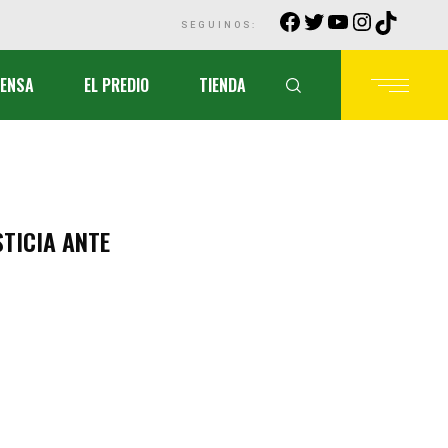
Facebook
Twitter
YouTube
Instagra
TikTok
SEGUINOS:
ENSA
EL PREDIO
TIENDA
STICIA
ANTE