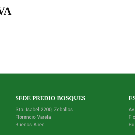
VA
SEDE PREDIO BOSQUES
E
Sta. Isabel 2200, Zeballos
Av
Florencio Varela
Fl
Buenos Aires
Bu