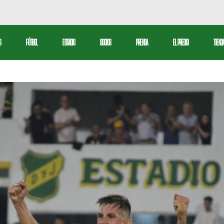
bol Profesional
S
FÚTBOL
ESTADIO
SOCIOS
PRENSA
EL PREDIO
TIEND
serva
tbol Femenino
Fútbol Profesional
ctiva
Reserva
Fútbol Femenino
l
ivos