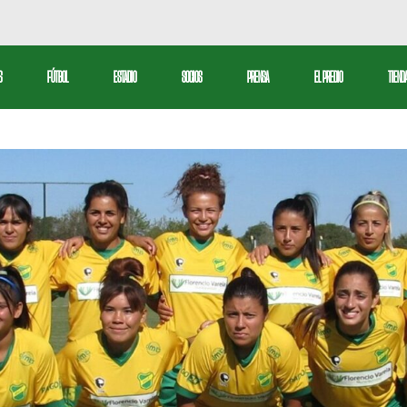
bol Profesional
S
FÚTBOL
ESTADIO
SOCIOS
PRENSA
EL PREDIO
TIEND
serva
tbol Femenino
Fútbol Profesional
ctiva
Reserva
Fútbol Femenino
l
ivos