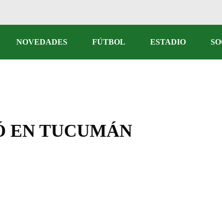
Fútbol Profesional
NOVEDADES
FÚTBOL
ESTADIO
SO
Reserva
Fútbol Femenino
Fútbol Profesional
rectiva
Reserva
Fútbol Femenino
Ó EN TUCUMÁN
cial
rtivos