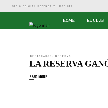
SITIO OFICIAL DEFENSA Y JUSTICIA
Historia
HOME
EL CLUB
Comisión Directiva
Sede
Marketing
Historia
Defensa Social
Comisión Di
DESTACADAS
,
RESERVA
Logros Deportivos
Sede
LA RESERVA GAN
Biblioteca
Marketing
READ MORE
Defensa So
Logros Depo
Biblioteca