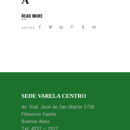
A
READ MORE
SHARE
SEDE VARELA CENTRO
Av. Gral. José de San Martín 2736
Florencio Varela
Buenos Aires
Tel. 4237 – 2327