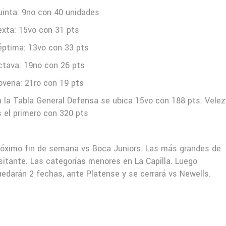
uinta: 9no con 40 unidades
exta: 15vo con 31 pts
éptima: 13vo con 33 pts
ctava: 19no con 26 pts
ovena: 21ro con 19 pts
n la Tabla General Defensa se ubica 15vo con 188 pts. Velez
s el primero con 320 pts
róximo fin de semana vs Boca Juniors. Las más grandes de
isitante. Las categorías menores en La Capilla. Luego
uedarán 2 fechas, ante Platense y se cerrará vs Newells.