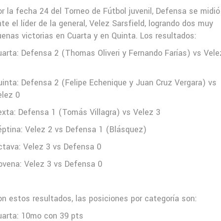
r la fecha 24 del Torneo de Fútbol juvenil, Defensa se midió
te el líder de la general, Velez Sarsfield, logrando dos muy
uenas victorias en Cuarta y en Quinta. Los resultados:
uarta: Defensa 2 (Thomas Oliveri y Fernando Farías) vs Vele
uinta: Defensa 2 (Felipe Echenique y Juan Cruz Vergara) vs
elez 0
exta: Defensa 1 (Tomás Villagra) vs Velez 3
éptina: Velez 2 vs Defensa 1 (Blásquez)
ctava: Velez 3 vs Defensa 0
ovena: Velez 3 vs Defensa 0
on estos resultados, las posiciones por categoría son:
uarta: 10mo con 39 pts