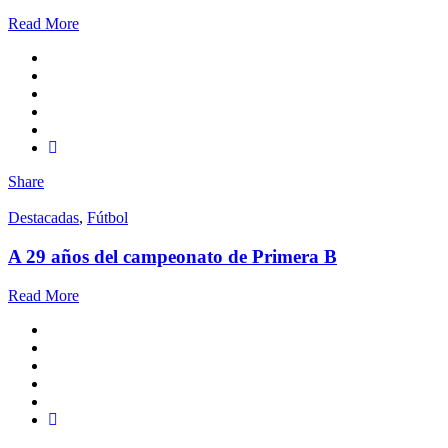
Read More
Share
Destacadas
,
Fútbol
A 29 años del campeonato de Primera B
Read More