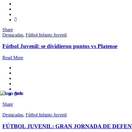
Share
Destacadas
,
Fútbol Infanto Juvenil
Fútbol Juvenil: se dividieron puntos vs Platense
Read More
Share
Destacadas
,
Fútbol Infanto Juvenil
FÚTBOL JUVENIL: GRAN JORNADA DE DEFENS