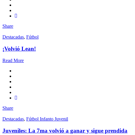
Share
Destacadas
,
Fútbol
¡Volvió Lean!
Read More
Share
Destacadas
,
Fútbol Infanto Juvenil
Juveniles: La 7ma volvió a ganar y sigue prendida