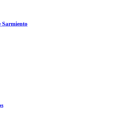
te Sarmiento
os