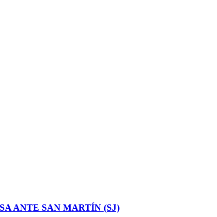
A ANTE SAN MARTÍN (SJ)