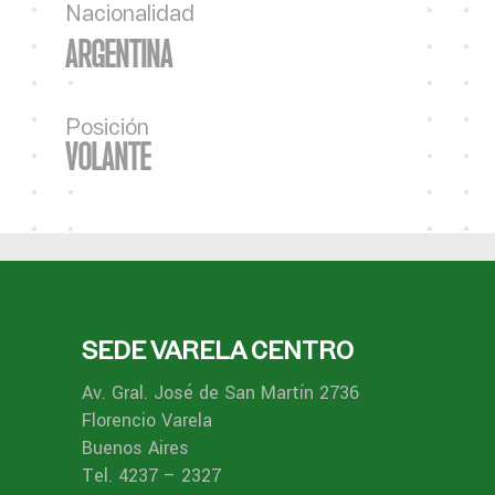
Nacionalidad
ARGENTINA
Posición
VOLANTE
SEDE VARELA CENTRO
Av. Gral. José de San Martín 2736
Florencio Varela
Buenos Aires
Tel. 4237 – 2327