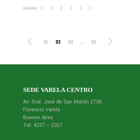
SHARE
01
02
03
…
05
SEDE VARELA CENTRO
Av. Gral. José de San Martín 2736
Florencio Varela
Buenos Aires
Tel. 4237 – 2327